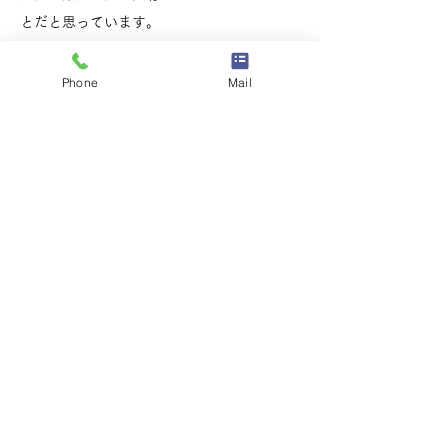
とだと思っています。
美味しいお店、かわいい雑貨屋さん、景色が
きれいな場所など、これから
Phone
Mail
どんどん延岡を発見していきます。
休みの日はよく映画を観ています。
90年代頃の洋画を好んで観ることが多いで
す。
​おすすめの一本があればぜひ教えてくださ
い！